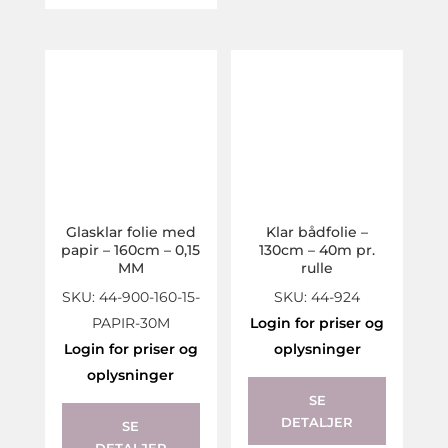
options
may
be
chosen
on
the
product
page
Glasklar folie med
Klar bådfolie –
papir – 160cm – 0,15
130cm – 40m pr.
MM
rulle
SKU: 44-900-160-15-
SKU: 44-924
PAPIR-30M
Login for priser og
Login for priser og
oplysninger
oplysninger
SE
DETALJER
SE
DETALJER