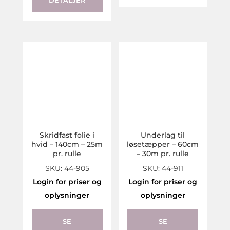
Skridfast folie i
Underlag til
hvid – 140cm – 25m
løsetæpper – 60cm
pr. rulle
– 30m pr. rulle
SKU: 44-905
SKU: 44-911
Login for priser og
Login for priser og
oplysninger
oplysninger
This
product
SE
SE