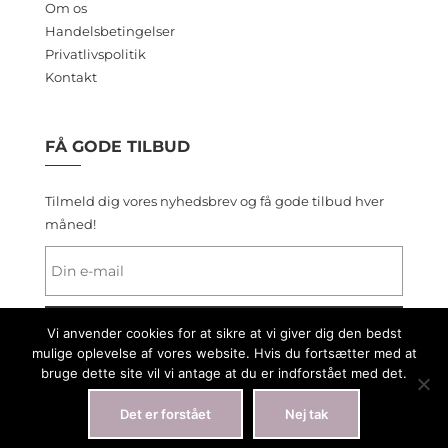
Om os
Handelsbetingelser
Privatlivspolitik
Kontakt
FÅ GODE TILBUD
Tilmeld dig vores nyhedsbrev og få gode tilbud hver
måned!
Vi anvender cookies for at sikre at vi giver dig den bedst
mulige oplevelse af vores website. Hvis du fortsætter med at
bruge dette site vil vi antage at du er indforstået med det.
Det er forstået
Nej tak
2019 Engholm®