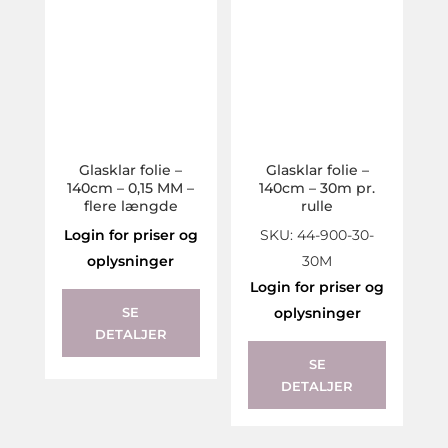
Glasklar folie –
Glasklar folie –
140cm – 0,15 MM –
140cm – 30m pr.
flere længde
rulle
Login for priser og
SKU: 44-900-30-
oplysninger
30M
This
Login for priser og
product
SE
oplysninger
DETALJER
has
multiple
SE
DETALJER
variants.
The
options