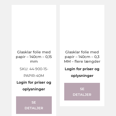
may
be
chosen
on
the
product
page
Glasklar folie med
Glasklar folie med
papir – 140cm – 0,15
papir – 140cm – 0,3
mm
MM – flere længder
SKU: 44-900-15-
Login for priser og
PAPIR-40M
oplysninger
This
Login for priser og
product
oplysninger
SE
DETALJER
has
multiple
SE
DETALJER
variants.
The