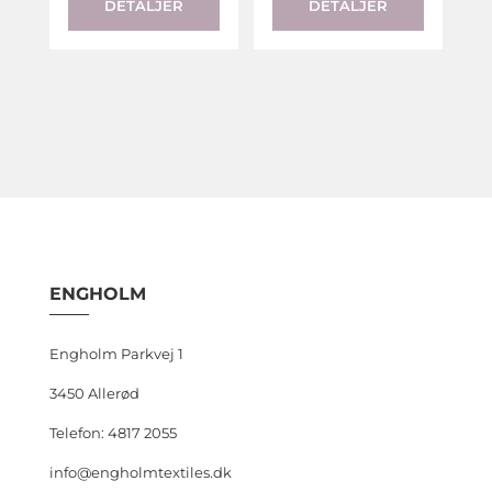
DETALJER
DETALJER
has
multiple
variants.
The
options
may
be
chosen
on
the
ENGHOLM
product
page
Engholm Parkvej 1
3450 Allerød
Telefon: 4817 2055
info@engholmtextiles.dk