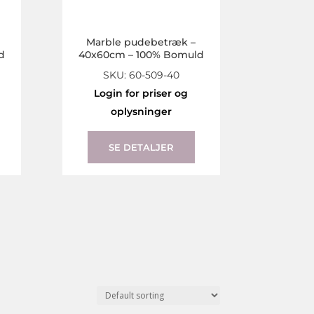
Marble pudebetræk –
d
40x60cm – 100% Bomuld
SKU: 60-509-40
Login for priser og
oplysninger
This
product
SE DETALJER
has
multiple
variants.
The
options
may
be
chosen
on