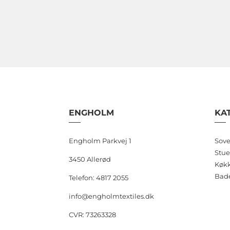
ENGHOLM
KA
Engholm Parkvej 1
Sove
Stue
3450 Allerød
Køk
Bad
Telefon: 4817 2055
info@engholmtextiles.dk
CVR: 73263328