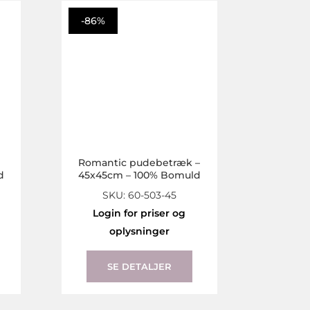
the
-86%
product
page
Romantic pudebetræk –
d
45x45cm – 100% Bomuld
SKU: 60-503-45
Login for priser og
oplysninger
SE DETALJER