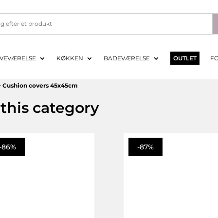
VEVÆRELSE
KØKKEN
BADEVÆRELSE
OUTLET
F
>
Cushion covers 45x45cm
this category
-86%
-87%