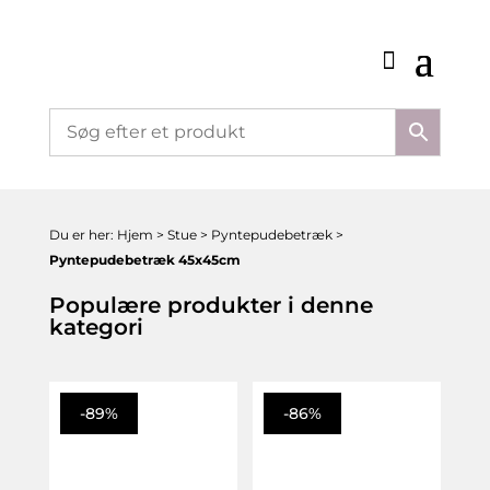
Du er her:
Hjem
>
Stue
>
Pyntepudebetræk
>
Pyntepudebetræk 45x45cm
Populære produkter i denne
kategori
-89%
-86%