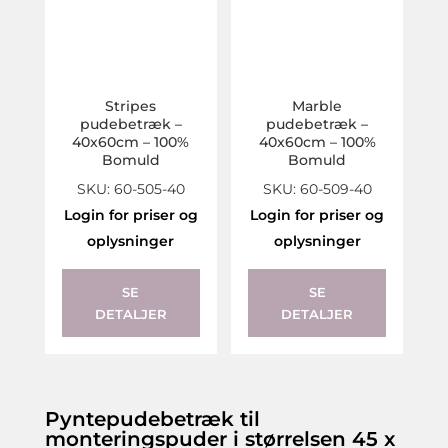
Stripes
Marble
pudebetræk –
pudebetræk –
40x60cm – 100%
40x60cm – 100%
Bomuld
Bomuld
SKU: 60-505-40
SKU: 60-509-40
Login for priser og
Login for priser og
oplysninger
oplysninger
This
product
SE
SE
DETALJER
DETALJER
has
multiple
variants.
The
Pyntepudebetræk til
options
monteringspuder i størrelsen 45 x