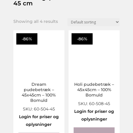
may
45 cm
be
chosen
Showing all 4 results
on
the
product
-86%
-86%
page
Dream
Holi pudebetræk –
pudebetræk –
45x45cm – 100%
45x45cm – 100%
Bomuld
Bomuld
SKU: 60-508-45
SKU: 60-504-45
Login for priser og
Login for priser og
oplysninger
oplysninger