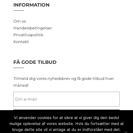
INFORMATION
Om os
Handelsbetingelser
Privatlivspolitik
Kontakt
FÅ GODE TILBUD
Tilmeld dig vores nyhedsbrev og få gode tilbud hver
måned!
Vi anvender cookies for at sikre at vi giver dig den bedst
mulige oplevelse af vores website. Hvis du fortsætter med at
bruge dette site vil vi antage at du er indforstået med det.