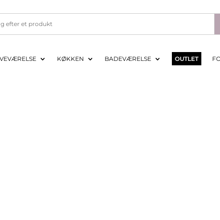
VEVÆRELSE
KØKKEN
BADEVÆRELSE
OUTLET
F