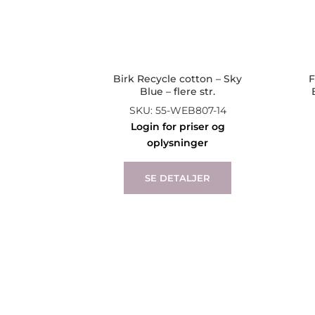
Birk Recycle cotton – Sky
F
Blue – flere str.
SKU: 55-WEB807-14
Login for priser og
oplysninger
This
product
SE DETALJER
has
multiple
variants.
The
options
may
be
chosen