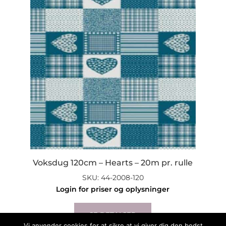
Voksdug 120cm – Hearts – 20m pr. rulle
SKU: 44-2008-120
Login for priser og oplysninger
This
product
SE DETALJER
has
Vi anvender cookies for at sikre at vi giver dig den bedst