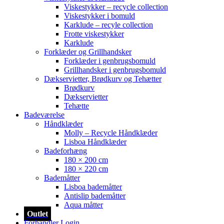
Viskestykker – recycle collection
Viskestykker i bomuld
Karklude – recyle collection
Frotte viskestykker
Karklude
Forklæder og Grillhandsker
Forklæder i genbrugsbomuld
Grillhandsker i genbrugsbomuld
Dækservietter, Brødkurv og Tehætter
Brødkurv
Dækservietter
Tehætte
Badeværelse
Håndklæder
Molly – Recycle Håndklæder
Lisboa Håndklæder
Badeforhæng
180 × 200 cm
180 × 220 cm
Bademåtter
Lisboa bademåtter
Antislip bademåtter
Aqua måtter
Outlet
Forhandler Login