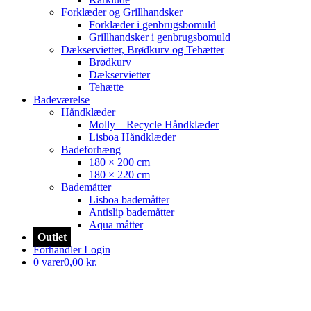
Forklæder og Grillhandsker
Forklæder i genbrugsbomuld
Grillhandsker i genbrugsbomuld
Dækservietter, Brødkurv og Tehætter
Brødkurv
Dækservietter
Tehætte
Badeværelse
Håndklæder
Molly – Recycle Håndklæder
Lisboa Håndklæder
Badeforhæng
180 × 200 cm
180 × 220 cm
Bademåtter
Lisboa bademåtter
Antislip bademåtter
Aqua måtter
Outlet
Forhandler Login
0 varer
0,00 kr.