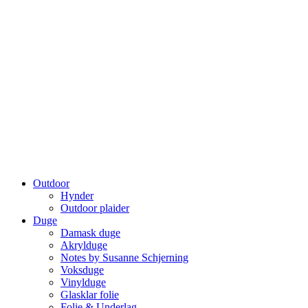
Outdoor
Hynder
Outdoor plaider
Duge
Damask duge
Akrylduge
Notes by Susanne Schjerning
Voksduge
Vinylduge
Glasklar folie
Folie & Underlag