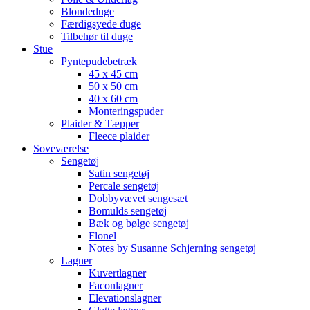
Blondeduge
Færdigsyede duge
Tilbehør til duge
Stue
Pyntepudebetræk
45 x 45 cm
50 x 50 cm
40 x 60 cm
Monteringspuder
Plaider & Tæpper
Fleece plaider
Soveværelse
Sengetøj
Satin sengetøj
Percale sengetøj
Dobbyvævet sengesæt
Bomulds sengetøj
Bæk og bølge sengetøj
Flonel
Notes by Susanne Schjerning sengetøj
Lagner
Kuvertlagner
Faconlagner
Elevationslagner