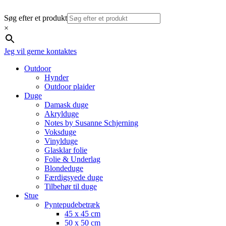
Søg efter et produkt
×
Jeg vil gerne kontaktes
Outdoor
Hynder
Outdoor plaider
Duge
Damask duge
Akrylduge
Notes by Susanne Schjerning
Voksduge
Vinylduge
Glasklar folie
Folie & Underlag
Blondeduge
Færdigsyede duge
Tilbehør til duge
Stue
Pyntepudebetræk
45 x 45 cm
50 x 50 cm