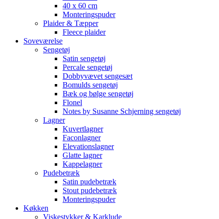
40 x 60 cm
Monteringspuder
Plaider & Tæpper
Fleece plaider
Soveværelse
Sengetøj
Satin sengetøj
Percale sengetøj
Dobbyvævet sengesæt
Bomulds sengetøj
Bæk og bølge sengetøj
Flonel
Notes by Susanne Schjerning sengetøj
Lagner
Kuvertlagner
Faconlagner
Elevationslagner
Glatte lagner
Kappelagner
Pudebetræk
Satin pudebetræk
Stout pudebetræk
Monteringspuder
Køkken
Viskestykker & Karklude