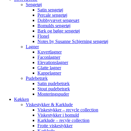
Sengetøj
Satin sengetøj
Percale sengetøj
Dobbyvævet sengesæt
Bomulds sengetøj
Bæk og bølge sengetøj
Flonel
Notes by Susanne Schjerning sengetøj
Lagner
Kuvertlagner
Faconlagner
Elevationslagner
Glatte lagner
Kappelagner
Pudebetræk
Satin pudebetræk
Stout pudebetræk
Monteringspuder
Køkken
Viskestykker & Karklude
Viskestykker – recycle collection
Viskestykker i bomuld
Karklude – recyle collection
Frotte viskestykker
Karklude