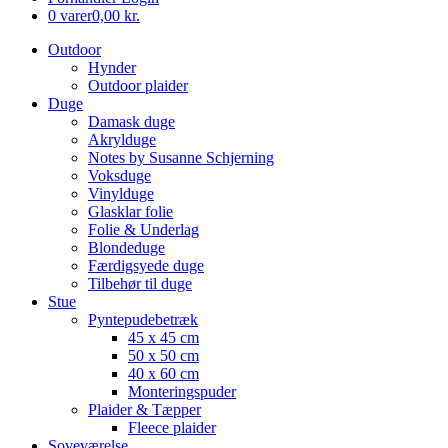
0 varer
0,00 kr.
Outdoor
Hynder
Outdoor plaider
Duge
Damask duge
Akrylduge
Notes by Susanne Schjerning
Voksduge
Vinylduge
Glasklar folie
Folie & Underlag
Blondeduge
Færdigsyede duge
Tilbehør til duge
Stue
Pyntepudebetræk
45 x 45 cm
50 x 50 cm
40 x 60 cm
Monteringspuder
Plaider & Tæpper
Fleece plaider
Soveværelse