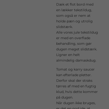
Dæk et flot bord med
en lækker tekstildug,
som også er nem at
holde pæn og utrolig
slidstærk.
Alle vores jule tekstildug
er med en overflade
behandling, som gør
dugen meget slidstærk.
Ligner en helt
almindelig damaskdug.
Tomat og karry saucer
kan efterlade pletter.
Derfor skal der straks
tørres af med en fugtig
klud, hvis dette kommer
på dugen.
Når dugen ikke bruges,
er det en god ide, at