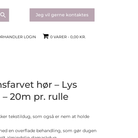
Jeg vil gerne kontaktes
ORHANDLER LOGIN
0 VARER
0,00 KR.
sfarvet hør – Lys
– 20m pr. rulle
ker tekstildug, som også er nem at holde
r med en overflade behandling, som gør dugen
helt almindelig damaskdug.