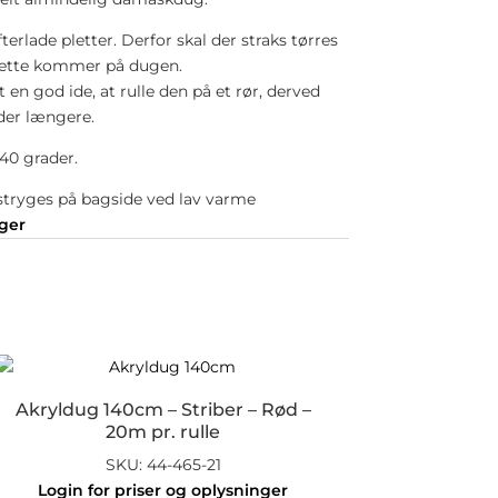
erlade pletter. Derfor skal der straks tørres
 dette kommer på dugen.
 en god ide, at rulle den på et rør, derved
der længere.
40 grader.
stryges på bagside ved lav varme
nger
Akryldug 140cm – Striber – Rød –
20m pr. rulle
SKU: 44-465-21
Login for priser og oplysninger