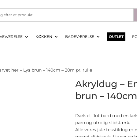
VEVÆRELSE
KØKKEN
BADEVÆRELSE
OUTLET
F
rvet hør – Lys brun – 140cm – 20m pr. rulle
Akryldug – En
brun – 140cm 
Dæk et flot bord med en læk
pæn og utrolig slidstærk.
Alle vores jule tekstildug e
meget slidstærk. Ligner en 