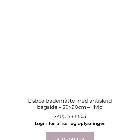
may
be
chosen
on
the
product
page
Lisboa bademåtte med antiskrid
bagside – 50x90cm – Hvid
SKU: 55-610-05
Login for priser og oplysninger
SE DETALJER