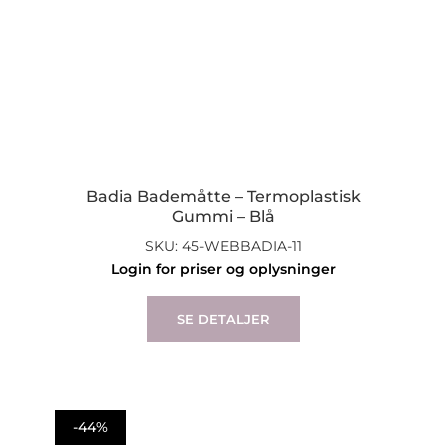
Badia Bademåtte – Termoplastisk
Gummi – Blå
SKU: 45-WEBBADIA-11
Login for priser og oplysninger
This
product
SE DETALJER
has
multiple
variants.
The
-44%
options