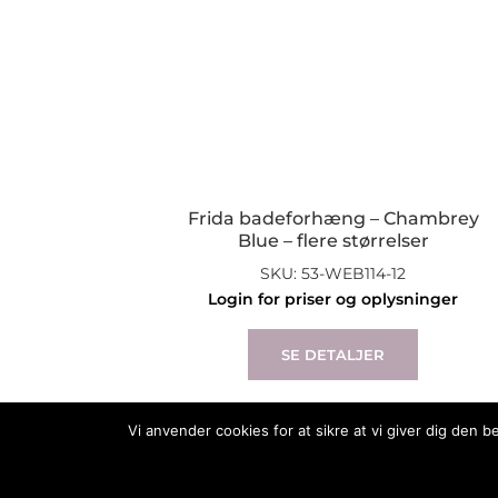
Frida badeforhæng – Chambrey
Blue – flere størrelser
SKU: 53-WEB114-12
Login for priser og oplysninger
This
product
SE DETALJER
has
multiple
variants.
Vi anvender cookies for at sikre at vi giver dig den 
The
options
2019 Engholm®