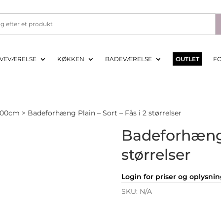
VEVÆRELSE
KØKKEN
BADEVÆRELSE
OUTLET
F
200cm
> Badeforhæng Plain – Sort – Fås i 2 størrelser
Badeforhæng P
størrelser
Login for priser og oplysni
SKU:
N/A