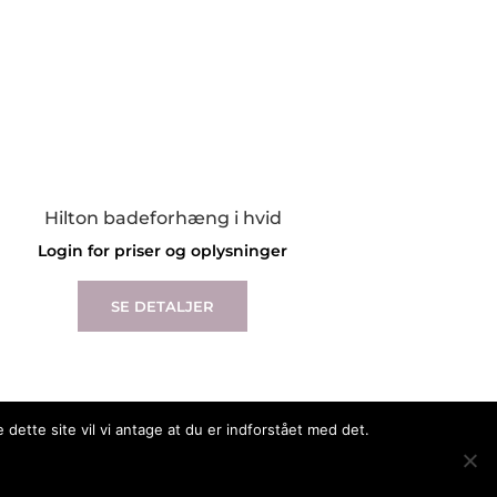
Hilton badeforhæng i hvid
Login for priser og oplysninger
This
product
SE DETALJER
has
multiple
variants.
The
options
dette site vil vi antage at du er indforstået med det.
may
be