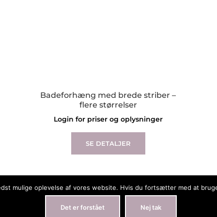
Badeforhæng med brede striber –
flere størrelser
Login for priser og oplysninger
This
product
SE DETALJER
has
multiple
variants.
The
bedst mulige oplevelse af vores website. Hvis du fortsætter med at bruge 
options
Det er forstået
Nej tak
may