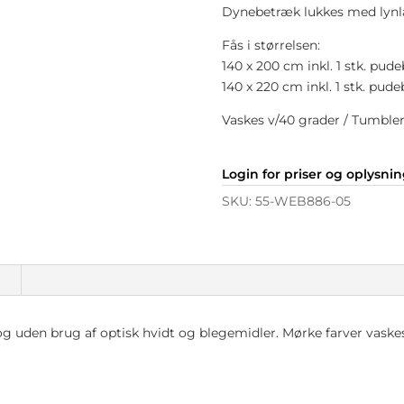
Dynebetræk lukkes med lynl
Fås i størrelsen:
140 x 200 cm inkl. 1 stk. pu
140 x 220 cm inkl. 1 stk. pu
Vaskes v/40 grader / Tumbler
Login for priser og oplysni
SKU:
55-WEB886-05
n
g uden brug af optisk hvidt og blegemidler. Mørke farver vaskes