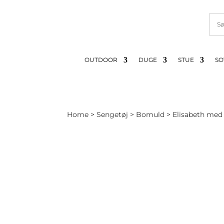
OUTDOOR
DUGE
STUE
SO
Home
>
Sengetøj
>
Bomuld
> Elisabeth med b