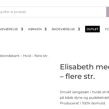
VEVÆRELSE
KØKKEN
BADEVÆRELSE
OUTLET
F
londekant – Hvid – flere str.
Elisabeth me
– flere str.
Smukt sengesæt i hvide stri
på både dyne og pudebetræk
Produceret i 100% bomuld.