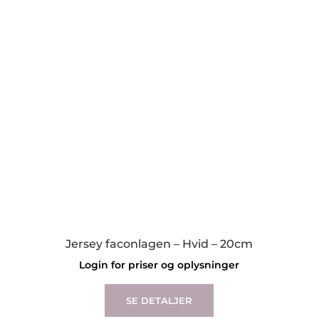
options
may
be
chosen
on
the
product
page
Jersey faconlagen – Hvid – 20cm
Login for priser og oplysninger
This
product
SE DETALJER
has