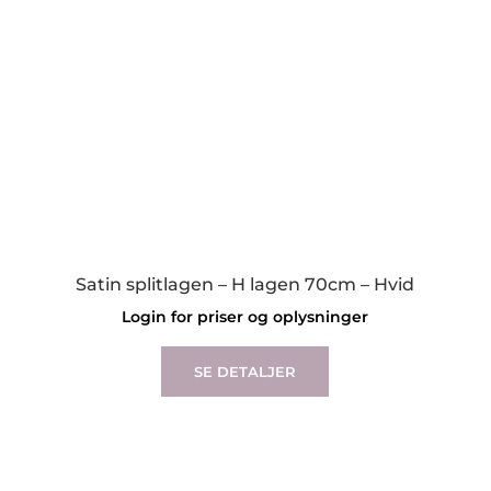
Satin splitlagen – H lagen 70cm – Hvid
Login for priser og oplysninger
This
product
SE DETALJER
has
multiple
variants.
The