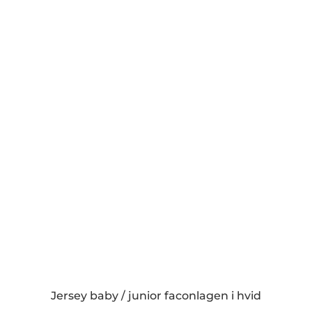
multiple
variants.
The
options
may
be
chosen
on
the
product
page
Jersey baby / junior faconlagen i hvid