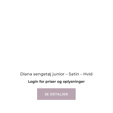
chosen
on
the
product
page
Diana sengetøj junior – Satin – Hvid
Login for priser og oplysninger
SE DETALJER