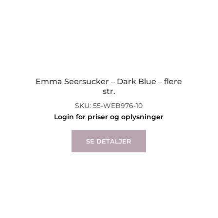
Emma Seersucker – Dark Blue – flere
str.
SKU: 55-WEB976-10
Login for priser og oplysninger
This
product
SE DETALJER
has
multiple
variants.
The
options
may
be