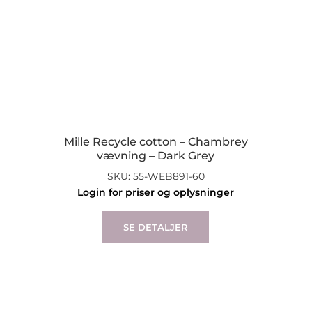
Mille Recycle cotton – Chambrey
vævning – Dark Grey
SKU: 55-WEB891-60
Login for priser og oplysninger
This
product
SE DETALJER
has
multiple
variants.
The
options