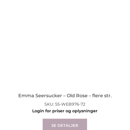
may
be
chosen
on
the
product
page
Emma Seersucker – Old Rose – flere str.
SKU: 55-WEB976-72
Login for priser og oplysninger
This
product
SE DETALJER