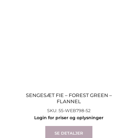
be
chosen
on
the
product
page
SENGESÆT FIE – FOREST GREEN –
FLANNEL
SKU: 55-WEB798-52
Login for priser og oplysninger
This
product
SE DETALJER