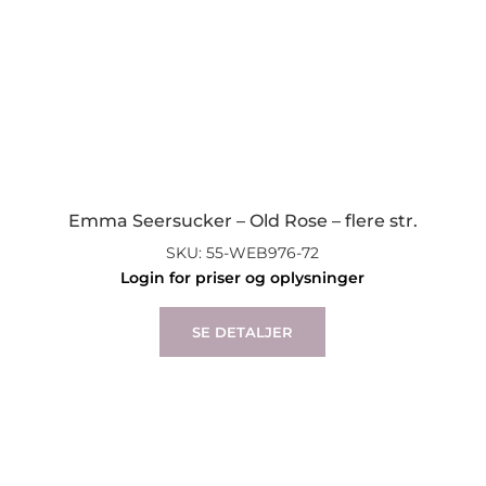
Emma Seersucker – Old Rose – flere str.
SKU: 55-WEB976-72
Login for priser og oplysninger
This
product
SE DETALJER
has
multiple
variants.
The
options
may