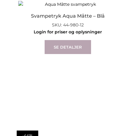
Svampetryk Aqua Måtte – Blå
SKU: 44-980-12
Login for priser og oplysninger
This
product
SE DETALJER
has
multiple
variants.
The
options
may
be
chosen
on
the
product
page
-44%