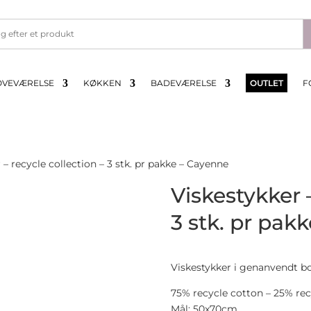
OVEVÆRELSE
KØKKEN
BADEVÆRELSE
OUTLET
F
 – recycle collection – 3 stk. pr pakke – Cayenne
Viskestykker –
3 stk. pr pak
Viskestykker i genanvendt b
75% recycle cotton – 25% rec
Mål: 50x70cm