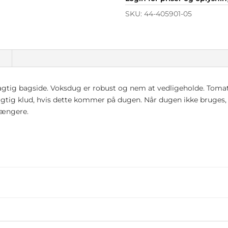
SKU:
44-405901-05
n
agtig bagside. Voksdug er robust og nem at vedligeholde. Tomat 
ugtig klud, hvis dette kommer på dugen. Når dugen ikke bruges, er
længere.