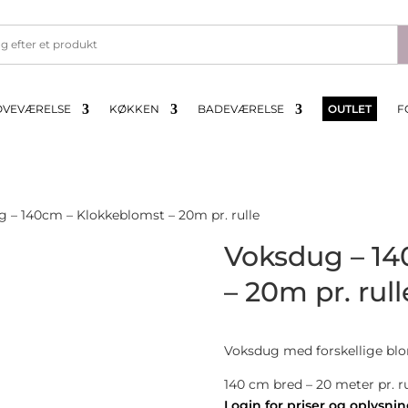
OVEVÆRELSE
KØKKEN
BADEVÆRELSE
OUTLET
F
 – 140cm – Klokkeblomst – 20m pr. rulle
Voksdug – 14
– 20m pr. rull
Voksdug med forskellige blo
140 cm bred – 20 meter pr. rul
Login for priser og oplysni