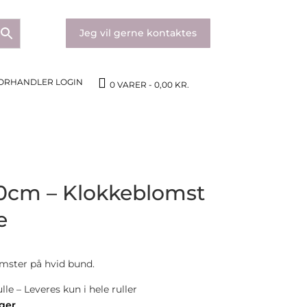
Jeg vil gerne kontaktes
ORHANDLER LOGIN
0 VARER
0,00 KR.
0cm – Klokkeblomst
e
mster på hvid bund.
le – Leveres kun i hele ruller
nger