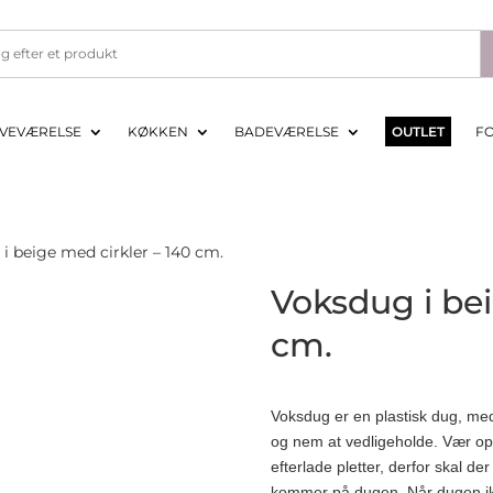
VEVÆRELSE
KØKKEN
BADEVÆRELSE
OUTLET
F
i beige med cirkler – 140 cm.
Voksdug i bei
cm.
Voksdug er en plastisk dug, med
og nem at vedligeholde. Vær o
efterlade pletter, derfor skal de
kommer på dugen. Når dugen ikke