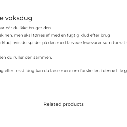
nye voksdug
 rør når du ikke bruger den
kinen, men skal tørres af med en fugtig klud efter brug
g klud, hvis du spilder på den med farvede fødevarer som tomat 
r
inden du ruller den sammen.
dug eller tekstildug kan du læse mere om forskellen
i denne lille 
Related products