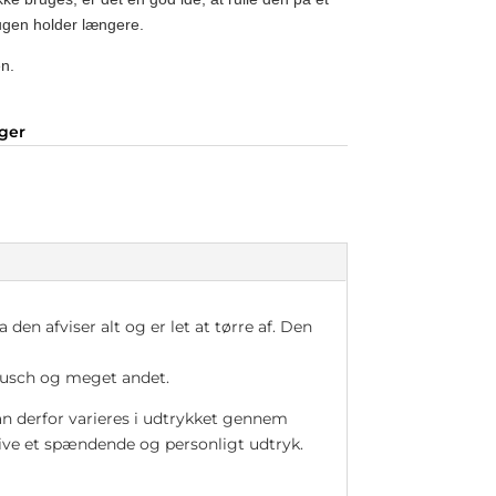
ugen holder længere.
n.
nger
den afviser alt og er let at tørre af. Den
 tusch og meget andet.
an derfor varieres i udtrykket gennem
l give et spændende og personligt udtryk.