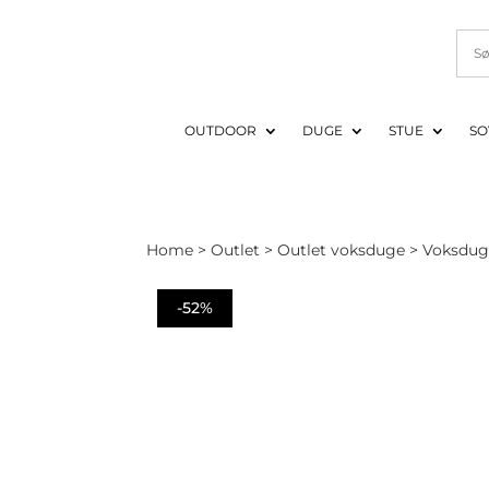
OUTDOOR
DUGE
STUE
SO
Home
>
Outlet
>
Outlet voksduge
> Voksdug 
-52%