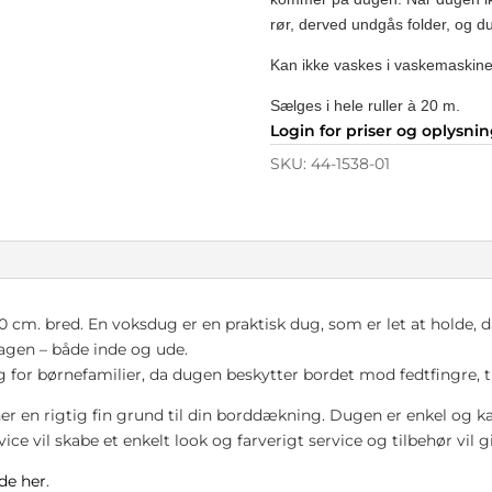
rør, derved undgås folder, og d
Kan ikke vaskes i vaskemaskine
Sælges i hele ruller à 20 m.
Login for priser og oplysni
SKU:
44-1538-01
cm. bred. En voksdug er en praktisk dug, som er let at holde, da 
dagen – både inde og ude.
lg for børnefamilier, da dugen beskytter bordet mod fedtfingre,
r en rigtig fin grund til din borddækning. Dugen er enkel og k
rvice vil skabe et enkelt look og farverigt service og tilbehør vi
de her
.