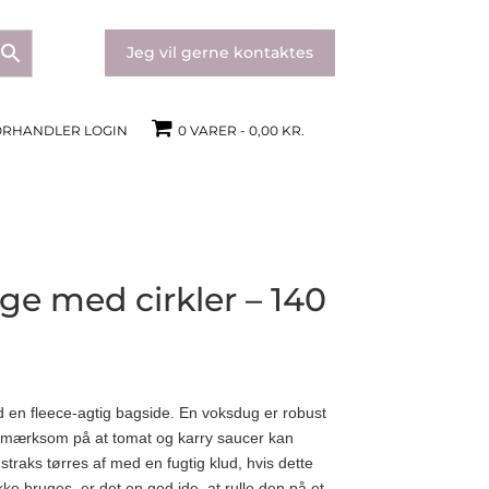
Jeg vil gerne kontaktes
ORHANDLER LOGIN
0 VARER
0,00 KR.
ge med cirkler – 140
 en fleece-agtig bagside. En voksdug er robust
pmærksom på at tomat og karry saucer kan
r straks tørres af med en fugtig klud, hvis dette
 bruges, er det en god ide, at rulle den på et