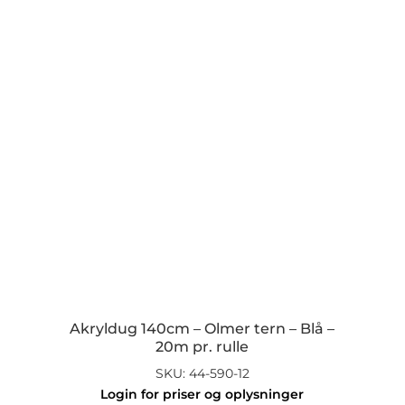
options
may
be
chosen
on
the
product
page
Akryldug 140cm – Olmer tern – Blå –
20m pr. rulle
SKU: 44-590-12
Login for priser og oplysninger