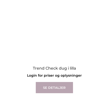
Trend Check dug i lilla
Login for priser og oplysninger
This
product
SE DETALJER
has
multiple
variants.
The