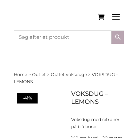
Home
>
Outlet
>
Outlet voksduge
> VOKSDUG –
LEMONS
VOKSDUG –
-41%
LEMONS
Voksdug med citroner
på blå bund.
140 cm bred – 20 meter