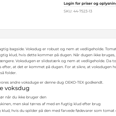
Login for priser og oplysni
SKU:
44-7523-13
agtig bagside. Voksdug er robust og nem at vedligeholde. Tomat 
ugtig klud, hvis dette kommer på dugen. Når dugen ikke bruges, er
længere. Voksdugen er slidsstærk og nem at vedligeholde. Da to
raks efter, at det er kommet på dugen. For at sikre, at voksdugen h
å folder.
 vores andre voksduge er denne dug OEKO-TEX godkendt.
nye voksdug
 rør når du ikke bruger den
kinen, men skal tørres af med en fugtig klud efter brug
g klud, hvis du spilder på den med farvede fødevarer som tomat 