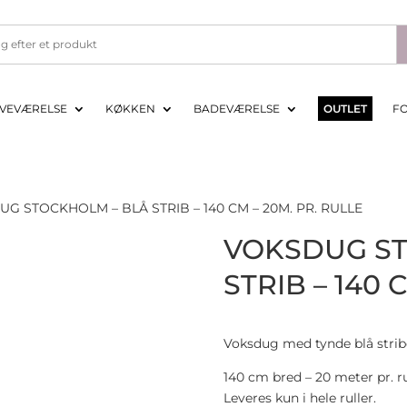
VEVÆRELSE
KØKKEN
BADEVÆRELSE
OUTLET
F
G STOCKHOLM – BLÅ STRIB – 140 CM – 20M. PR. RULLE
VOKSDUG ST
STRIB – 140 
Voksdug med tynde blå strib
140 cm bred – 20 meter pr. ru
Leveres kun i hele ruller.