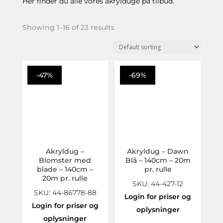
Her finder du alle vores akrylduge på tilbud.
Showing 1–16 of 23 results
-47%
-69%
Akryldug –
Akryldug – Dawn
Blomster med
Blå – 140cm – 20m
blade – 140cm –
pr. rulle
20m pr. rulle
SKU: 44-427-12
SKU: 44-86778-88
Login for priser og
Login for priser og
oplysninger
oplysninger