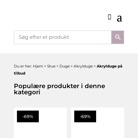
Du er her:
Hjem
>
Stue
>
Duge
>
Akrylduge
>
Akrylduge på
tilbud
Populære produkter i denne
kategori
-69%
-69%