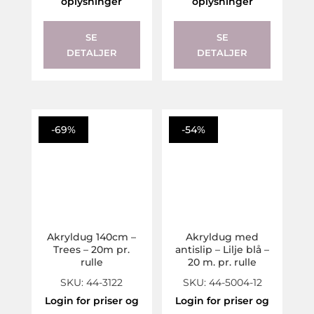
oplysninger
oplysninger
SE
SE
DETALJER
DETALJER
-69%
-54%
Akryldug 140cm –
Akryldug med
Trees – 20m pr.
antislip – Lilje blå –
rulle
20 m. pr. rulle
SKU: 44-3122
SKU: 44-5004-12
Login for priser og
Login for priser og