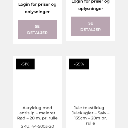
Login for priser og
Login for priser og
oplysninger
oplysninger
SE
SE
DETALJER
DETALJER
-51%
-69%
Akryldug med
Jule tekstildug –
antislip – meleret
Julekugler – Sølv –
Rød – 20 m. pr. rulle
135cm – 20m pr.
rulle
SKU: 44-5003-20