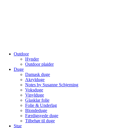
Outdoor
Hynder
Outdoor plaider
Duge
Damask duge
Akrylduge
Notes by Susanne Schjerning
Voksduge
Vinylduge
Glasklar folie
Folie & Underlag
Blondeduge
Færdigsyede duge
Tilbehør til duge
Stue