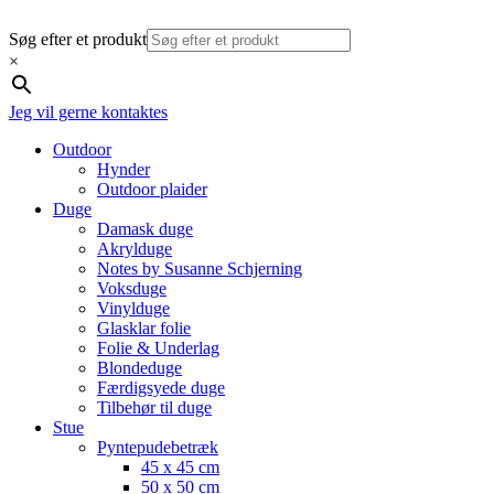
Søg efter et produkt
×
Jeg vil gerne kontaktes
Outdoor
Hynder
Outdoor plaider
Duge
Damask duge
Akrylduge
Notes by Susanne Schjerning
Voksduge
Vinylduge
Glasklar folie
Folie & Underlag
Blondeduge
Færdigsyede duge
Tilbehør til duge
Stue
Pyntepudebetræk
45 x 45 cm
50 x 50 cm