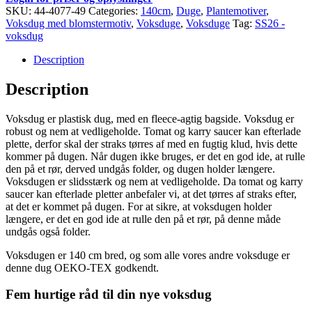
SKU:
44-4077-49
Categories:
140cm
,
Duge
,
Plantemotiver
,
Voksdug med blomstermotiv
,
Voksduge
,
Voksduge
Tag:
SS26 -
voksdug
Description
Description
Voksdug er plastisk dug, med en fleece-agtig bagside. Voksdug er
robust og nem at vedligeholde. Tomat og karry saucer kan efterlade
plette, derfor skal der straks tørres af med en fugtig klud, hvis dette
kommer på dugen. Når dugen ikke bruges, er det en god ide, at rulle
den på et rør, derved undgås folder, og dugen holder længere.
Voksdugen er slidsstærk og nem at vedligeholde. Da tomat og karry
saucer kan efterlade pletter anbefaler vi, at det tørres af straks efter,
at det er kommet på dugen. For at sikre, at voksdugen holder
længere, er det en god ide at rulle den på et rør, på denne måde
undgås også folder.
Voksdugen er 140 cm bred, og som alle vores andre voksduge er
denne dug OEKO-TEX godkendt.
Fem hurtige råd til din nye voksdug