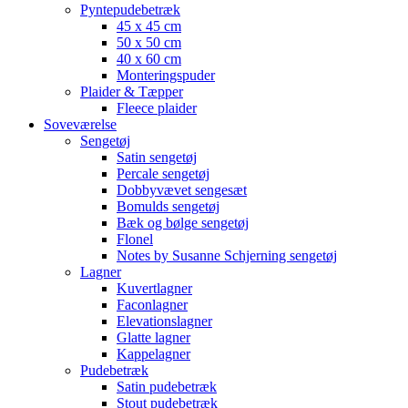
Pyntepudebetræk
45 x 45 cm
50 x 50 cm
40 x 60 cm
Monteringspuder
Plaider & Tæpper
Fleece plaider
Soveværelse
Sengetøj
Satin sengetøj
Percale sengetøj
Dobbyvævet sengesæt
Bomulds sengetøj
Bæk og bølge sengetøj
Flonel
Notes by Susanne Schjerning sengetøj
Lagner
Kuvertlagner
Faconlagner
Elevationslagner
Glatte lagner
Kappelagner
Pudebetræk
Satin pudebetræk
Stout pudebetræk