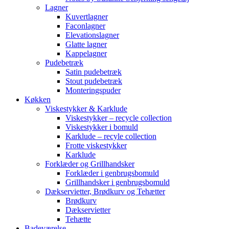
Lagner
Kuvertlagner
Faconlagner
Elevationslagner
Glatte lagner
Kappelagner
Pudebetræk
Satin pudebetræk
Stout pudebetræk
Monteringspuder
Køkken
Viskestykker & Karklude
Viskestykker – recycle collection
Viskestykker i bomuld
Karklude – recyle collection
Frotte viskestykker
Karklude
Forklæder og Grillhandsker
Forklæder i genbrugsbomuld
Grillhandsker i genbrugsbomuld
Dækservietter, Brødkurv og Tehætter
Brødkurv
Dækservietter
Tehætte
Badeværelse