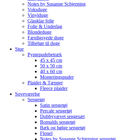
Notes by Susanne Schjerning
Voksduge
Vinylduge
Glasklar folie
Folie & Underlag
Blondeduge
Færdigsyede duge
Tilbehør til duge
Stue
Pyntepudebetræk
45 x 45 cm
50 x 50 cm
40 x 60 cm
Monteringspuder
Plaider & Tæpper
Fleece plaider
Soveværelse
Sengetøj
Satin sengetøj
Percale sengetøj
Dobbyvævet sengesæt
Bomulds sengetøj
Bæk og bølge sengetøj
Flonel
Notes by Susanne Schjerning sengetøj