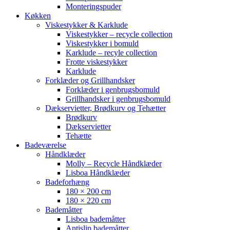
Monteringspuder
Køkken
Viskestykker & Karklude
Viskestykker – recycle collection
Viskestykker i bomuld
Karklude – recyle collection
Frotte viskestykker
Karklude
Forklæder og Grillhandsker
Forklæder i genbrugsbomuld
Grillhandsker i genbrugsbomuld
Dækservietter, Brødkurv og Tehætter
Brødkurv
Dækservietter
Tehætte
Badeværelse
Håndklæder
Molly – Recycle Håndklæder
Lisboa Håndklæder
Badeforhæng
180 × 200 cm
180 × 220 cm
Bademåtter
Lisboa bademåtter
Antislip bademåtter