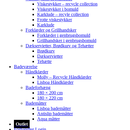
Viskestykker – recycle collection
Viskestykker i bomuld
Karklude – recyle collection
Frotte viskestykker
Karklude
Forklæder og Grillhandsker
Forklæder i genbrugsbomuld
Grillhandsker i genbrugsbomuld
Dækservietter, Brødkurv og Tehætter
Brødkurv
Dækservietter
Tehætte
Badeværelse
Håndklæder
Molly – Recycle Håndklæder
Lisboa Håndklæder
Badeforhæng
180 × 200 cm
180 × 220 cm
Bademåtter
Lisboa bademåtter
Antislip bademåtter
Aqua måtter
Outlet
Forhandler Login