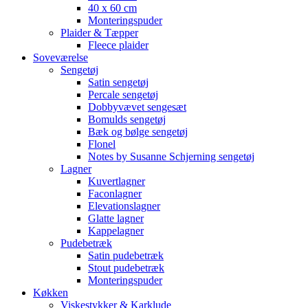
40 x 60 cm
Monteringspuder
Plaider & Tæpper
Fleece plaider
Soveværelse
Sengetøj
Satin sengetøj
Percale sengetøj
Dobbyvævet sengesæt
Bomulds sengetøj
Bæk og bølge sengetøj
Flonel
Notes by Susanne Schjerning sengetøj
Lagner
Kuvertlagner
Faconlagner
Elevationslagner
Glatte lagner
Kappelagner
Pudebetræk
Satin pudebetræk
Stout pudebetræk
Monteringspuder
Køkken
Viskestykker & Karklude