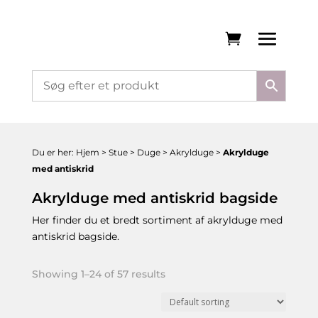
Du er her:
Hjem
>
Stue
>
Duge
>
Akrylduge
>
Akrylduge
med antiskrid
Akrylduge med antiskrid bagside
Her finder du et bredt sortiment af akrylduge med
antiskrid bagside.
Showing 1–24 of 57 results