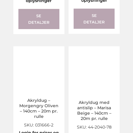
oplysninger
oplysninger
SE
SE
DETALJER
DETALJER
Akryldug –
Akryldug med
Morgengry Oliven
antislip – Marisa
– 140cm – 20m pr.
Beige – 140cm –
rulle
20m pr. rulle
SKU: 031666-2
SKU: 44-2040-78
Login for priser og